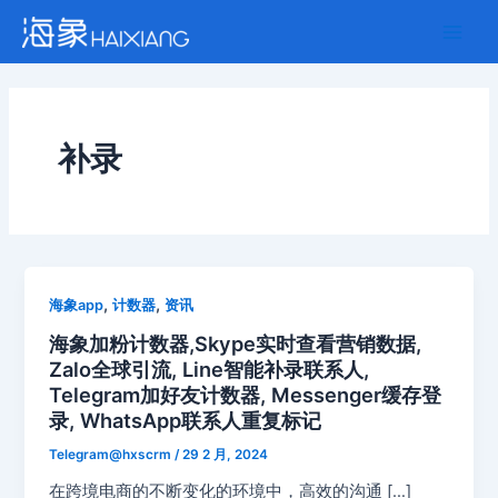
跳
Main
至
Men
内
容
补录
,
,
海象app
计数器
资讯
海象加粉计数器,Skype实时查看营销数据,
Zalo全球引流, Line智能补录联系人,
Telegram加好友计数器, Messenger缓存登
录, WhatsApp联系人重复标记
Telegram@hxscrm
/
29 2 月, 2024
在跨境电商的不断变化的环境中，高效的沟通 […]