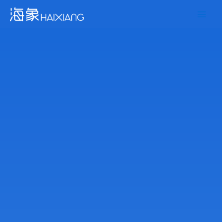
跳
Main
至
Men
内
容