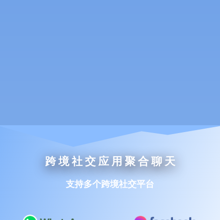
跨 境 社 交 应 用 聚 合 聊 天
支持多个跨境社交平台