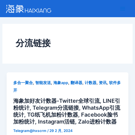
跳
Main
至
Men
内
容
分流链接
,
,
,
,
,
,
多合一聚合
智能发送
海象app
翻译器
计数器
资讯
软件多
开
海象加好友计数器-Twitter全球引流, LINE引
粉统计, Telegram分流链接, WhatsApp引流
统计, TG纸飞机加粉计数器, Facebook脸书
加粉统计, Instagram活链, Zalo进粉计数器
Telegram@hxscrm
/
29 2 月, 2024