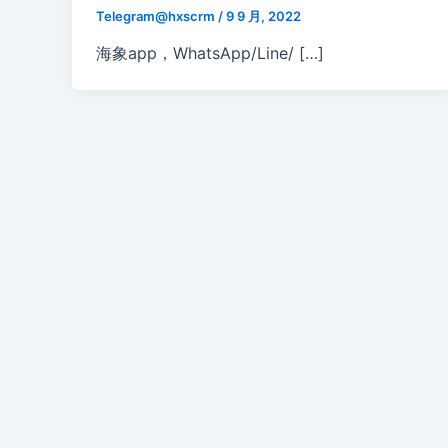
Telegram@hxscrm
/
9 9 月, 2022
海象app，WhatsApp/Line/ […]