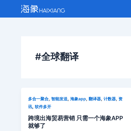
跳
至
内
容
#全球翻译
,
,
,
,
,
多合一聚合
智能发送
海象app
翻译器
计数器
资
,
讯
软件多开
跨境出海贸易营销 只需一个海象APP
就够了