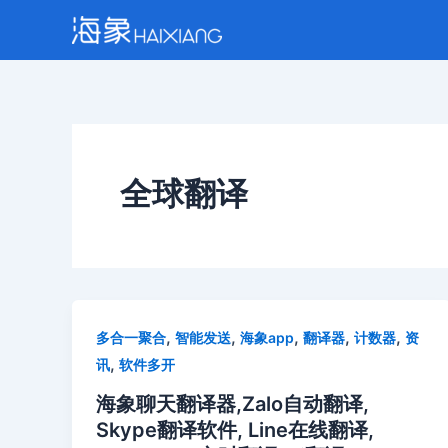
跳
至
内
容
全球翻译
,
,
,
,
,
多合一聚合
智能发送
海象app
翻译器
计数器
资
,
讯
软件多开
海象聊天翻译器,Zalo自动翻译,
Skype翻译软件, Line在线翻译,