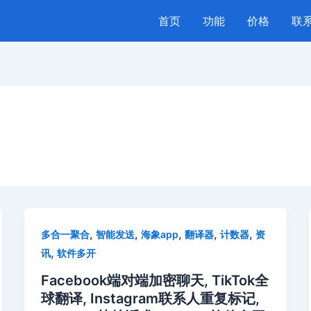
首页
功能
价格
联
,
,
,
,
,
多合一聚合
智能发送
海象app
翻译器
计数器
资
,
讯
软件多开
Facebook端对端加密聊天, TikTok全
球翻译, Instagram联系人重复标记,