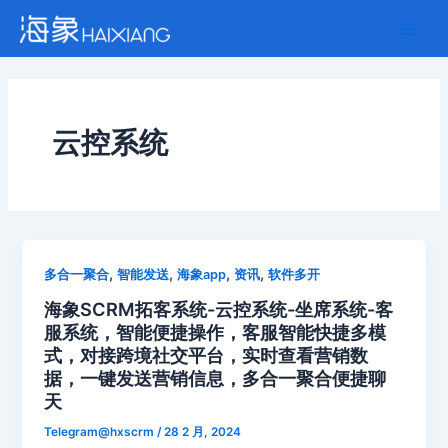
跳
Main
至
Men
内
容
云控系统
,
,
,
,
多合一聚合
智能发送
海象app
资讯
软件多开
海象SCRM拓客系统-云控系统-坐席系统-客
服系统，智能便捷操作，客服智能快捷多模
式，对接跨境社交平台，实时查看营销数
据，一键发送营销信息，多合一聚合便捷聊
天
Telegram@hxscrm
/
28 2 月, 2024